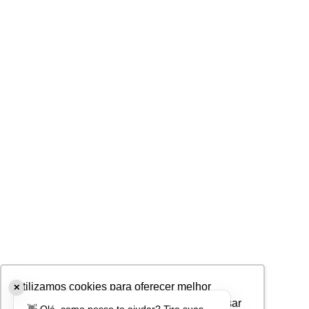
Utilizamos cookies para oferecer melhor
✕
experiência, melhorar o desempenho, analisar