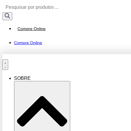
Ir
Pesquisar
para
produtos
o
conteúdo
Compre Online
Compre Online
SOBRE