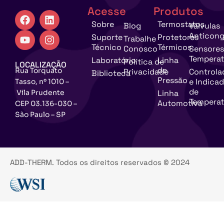
Acesse
Produtos
Sobre
Termostatos
Blog
Válvulas
Anticong
Suporte
Protetores
Trabalhe
Técnico
Térmicos
Conosco
Sensores
Temperat
Laboratório
Linha
Política de
LOCALIZAÇÃO
de
Rua Torquato
Privacidade
Controla
Biblioteca
Pressão
e Indica
Tasso, nº 1010 –
de
Vila Prudente
Linha
Temperat
Automotiva
CEP 03.136-030 –
São Paulo – SP
ADD-THERM. Todos os direitos reservados © 2024