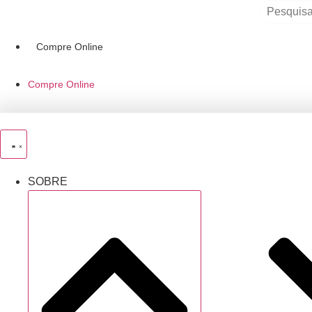
Pesquisar
Ir
produtos
para
o
Compre Online
conteúdo
Compre Online
SOBRE