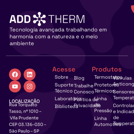
Tecnologia avançada trabalhando em
harmonia com a natureza e o meio
ambiente
Acesse
Produtos
Sobre
Termostatos
Blog
Válvulas
Anticong
Suporte
Protetores
Trabalhe
Técnico
Térmicos
Conosco
Sensores
Temperat
Laboratório
Linha
Política de
LOCALIZAÇÃO
de
Rua Torquato
Privacidade
Controla
Biblioteca
Pressão
e Indica
Tasso, nº 1010 –
de
Vila Prudente
Linha
Temperat
Automotiva
CEP 03.136-030 –
São Paulo – SP