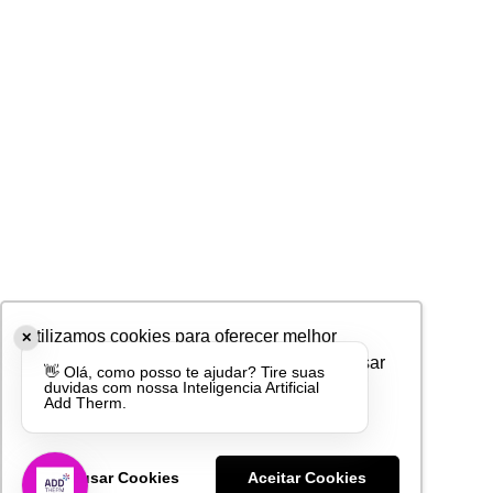
Utilizamos cookies para oferecer melhor
✕
experiência, melhorar o desempenho, analisar
👋 Olá, como posso te ajudar? Tire suas
duvidas com nossa Inteligencia Artificial
como você interage em nosso site e
Add Therm.
personalizar conteúdo.
Recusar Cookies
Aceitar Cookies