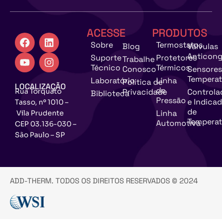
ACESSE
PRODUTOS
Sobre
Termostatos
Blog
Válvulas
Anticong
Suporte
Protetores
Trabalhe
Técnico
Térmicos
Conosco
Sensores
Temperat
Laboratório
Linha
Política de
LOCALIZAÇÃO
de
Rua Torquato
Privacidade
Controla
Biblioteca
Pressão
e Indica
Tasso, nº 1010 –
de
Linha
Vila Prudente
Temperat
Automotiva
CEP 03.136-030 –
São Paulo – SP
ADD-THERM. TODOS OS DIREITOS RESERVADOS © 2024