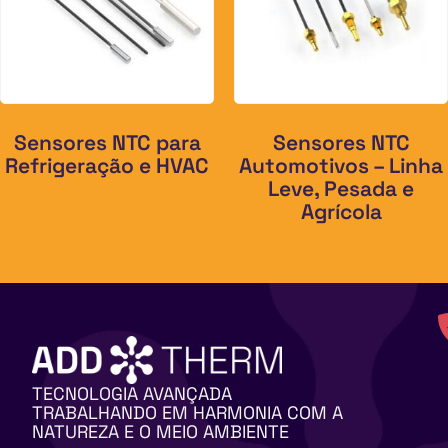
Sensores NTC para
Sensores NTC
Refrigeração e HVAC
Automotivos – Linha
Leve, Pesada e
Agrícola
TECNOLOGIA AVANÇADA
TRABALHANDO EM HARMONIA COM A
NATUREZA E O MEIO AMBIENTE