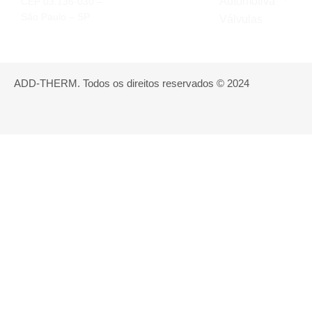
Automotiva
CEP 03.136-030 –
São Paulo – SP
Válvulas
ADD-THERM. Todos os direitos reservados © 2024