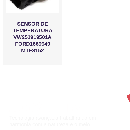
SENSOR DE
TEMPERATURA
VW251919501A
FORD1669949
MTE3152
Tecnologia avançada trabalhando em
harmonia com a natureza e o meio