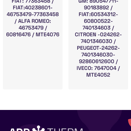
FIAT: 77363458 /
GM: 890547711-
FIAT:40238601-
90183892 /
46753479-77363458
FIAT:60534312-
/ ALFA ROMEO:
60800522-
46753479 /
740134603 /
60816476 / MTE4076
CITROEN -024262-
7401346030 /
PEUGEOT-24262-
7401346030-
92860612600 /
IVECO: 7647004 /
MTE4052