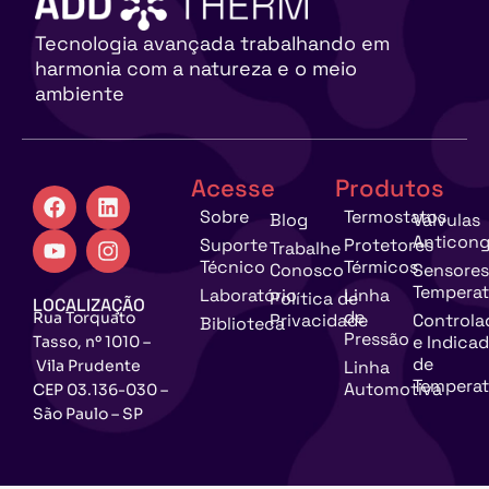
Tecnologia avançada trabalhando em
harmonia com a natureza e o meio
ambiente
Acesse
Produtos
Sobre
Termostatos
Blog
Válvulas
Anticong
Suporte
Protetores
Trabalhe
Técnico
Térmicos
Conosco
Sensores
Temperat
Laboratório
Linha
Política de
LOCALIZAÇÃO
de
Rua Torquato
Privacidade
Controla
Biblioteca
Pressão
e Indica
Tasso, nº 1010 –
de
Vila Prudente
Linha
Temperat
Automotiva
CEP 03.136-030 –
São Paulo – SP