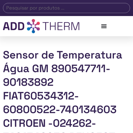
Sensor de Temperatura
Água GM 890547711-
90183892
FIAT60534312-
60800522-740134603
CITROEN -024262-