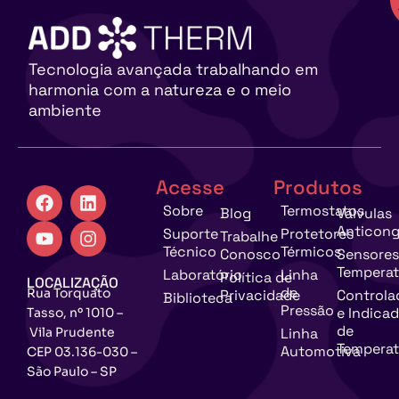
Tecnologia avançada trabalhando em
harmonia com a natureza e o meio
ambiente
Acesse
Produtos
Sobre
Termostatos
Blog
Válvulas
Anticong
Suporte
Protetores
Trabalhe
Técnico
Térmicos
Conosco
Sensores
Temperat
Laboratório
Linha
Política de
LOCALIZAÇÃO
de
Rua Torquato
Privacidade
Controla
Biblioteca
Pressão
e Indica
Tasso, nº 1010 –
de
Vila Prudente
Linha
Temperat
Automotiva
CEP 03.136-030 –
São Paulo – SP